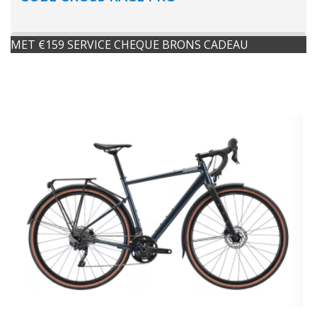
MET €159 SERVICE CHEQUE BRONS CADEAU