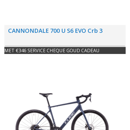
CANNONDALE 700 U S6 EVO Crb 3
MET €346 SERVICE CHEQUE GOUD CADEAU