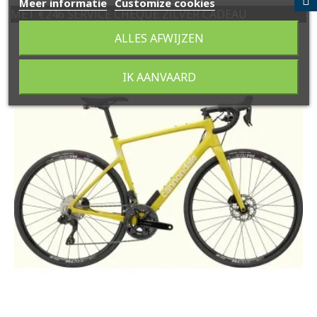
Meer informatie
Customize cookies
MET €246 SERVICE CHEQUE ZILVER CADEAU
ALLES AFWIJZEN
IK AANVAARD