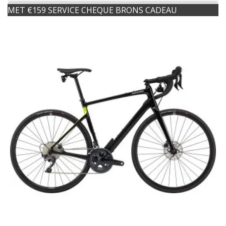
MET €159 SERVICE CHEQUE BRONS CADEAU