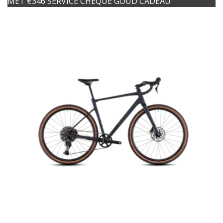
MET €346 SERVICE CHEQUE GOUD CADEAU