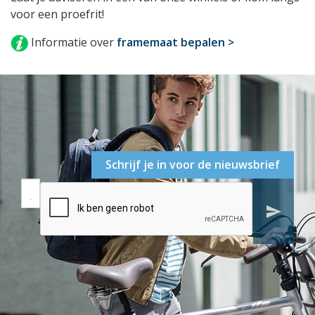
voor een proefrit!
Informatie over
framemaat bepalen >
Schrijf je in voor de nieuwsbrief
send