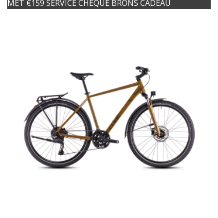
MET €159 SERVICE CHEQUE BRONS CADEAU