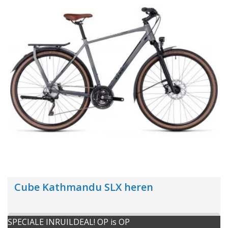
Cube Kathmandu SLX heren
SPECIALE INRUILDEAL! OP is OP