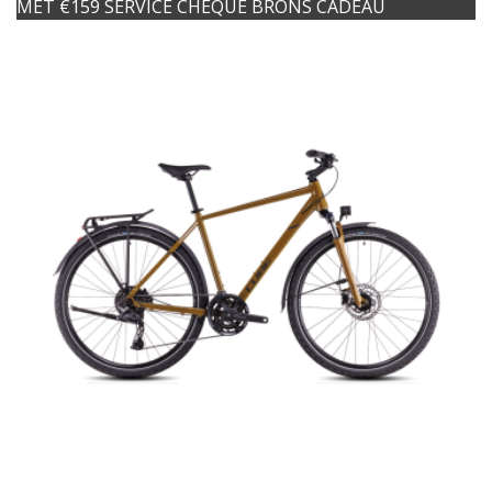
MET €159 SERVICE CHEQUE BRONS CADEAU