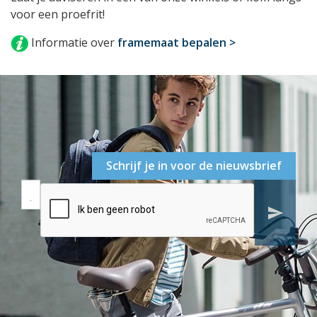
voor een proefrit!
Informatie over
framemaat bepalen >
Schrijf je in voor de nieuwsbrief
send