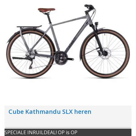
Cube Kathmandu SLX heren
SPECIALE INRUILDEAL! OP is OP