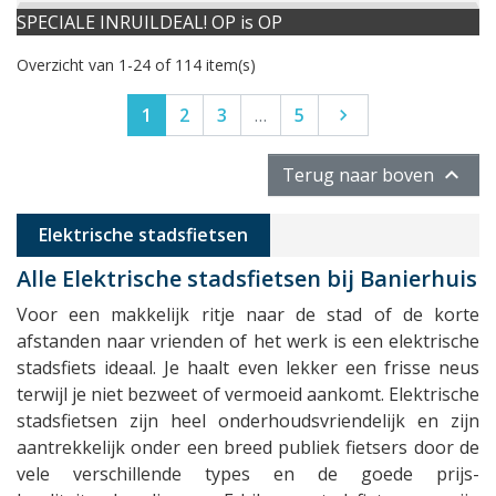
SPECIALE INRUILDEAL! OP is OP
Overzicht van 1-24 of 114 item(s)
Volgende
1
2
3
…
5


Terug naar boven
Elektrische stadsfietsen
Alle Elektrische stadsfietsen bij Banierhuis
Voor een makkelijk ritje naar de stad of de korte
afstanden naar vrienden of het werk is een elektrische
stadsfiets ideaal. Je haalt even lekker een frisse neus
terwijl je niet bezweet of vermoeid aankomt. Elektrische
stadsfietsen zijn heel onderhoudsvriendelijk en zijn
aantrekkelijk onder een breed publiek fietsers door de
vele verschillende types en de goede prijs-