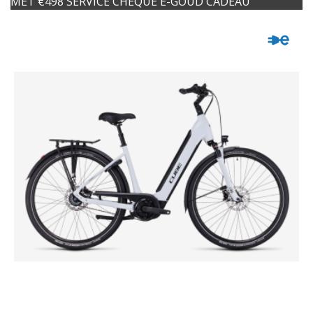
MET €498 SERVICE CHEQUE E-GOUD CADEAU