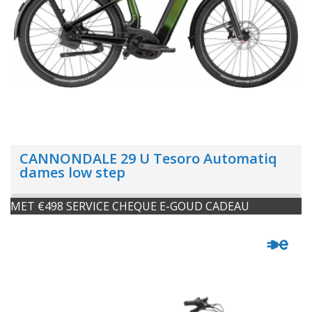
CANNONDALE 29 U Tesoro Automatiq
dames low step
MET €498 SERVICE CHEQUE E-GOUD CADEAU