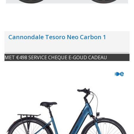
Cannondale Tesoro Neo Carbon 1
MET €498 SERVICE CHEQUE E-GOUD CADEAU