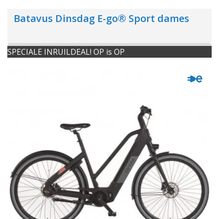
Batavus Dinsdag E-go® Sport dames
SPECIALE INRUILDEAL! OP is OP