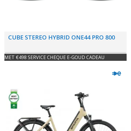
CUBE STEREO HYBRID ONE44 PRO 800
MET €498 SERVICE CHEQUE E-GOUD CADEAU