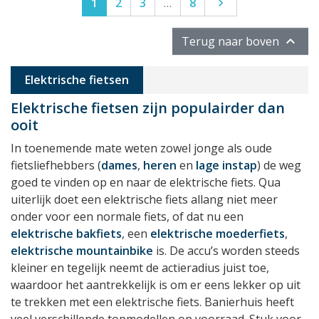
Volgende
1
2
3
…
8


Terug naar boven
Elektrische fietsen
Elektrische fietsen zijn populairder dan
ooit
In toenemende mate weten zowel jonge als oude
fietsliefhebbers (
dames
,
heren
en
lage instap
) de weg
goed te vinden op en naar de elektrische fiets. Qua
uiterlijk doet een elektrische fiets allang niet meer
onder voor een normale fiets, of dat nu een
elektrische bakfiets
, een
elektrische moederfiets
,
elektrische mountainbike
is. De accu’s worden steeds
kleiner en tegelijk neemt de actieradius juist toe,
waardoor het aantrekkelijk is om er eens lekker op uit
te trekken met een elektrische fiets. Banierhuis heeft
veel verschillende topmodellen op voorraad. Stuk voor