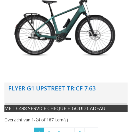
FLYER G1 UPSTREET TR:CF 7.63
MET €498 SERVICE CHEQUE E-GOUD CADEAU
Overzicht van 1-24 of 187 item(s)