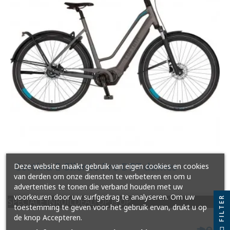
Cortina E-Silento Pro DB7 dames
Deze website maakt gebruik van eigen cookies en cookies
van derden om onze diensten te verbeteren en om u
advertenties te tonen die verband houden met uw
voorkeuren door uw surfgedrag te analyseren. Om uw
FILTER
SPECIALE INRUILDEAL! OP is OP
toestemming te geven voor het gebruik ervan, drukt u op
de knop Accepteren.