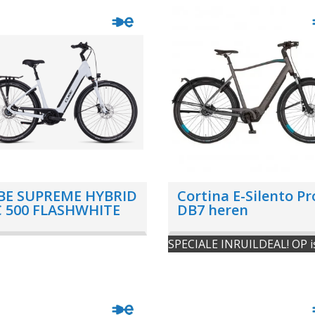
BE SUPREME HYBRID
Cortina E-Silento Pr
C 500 FLASHWHITE
DB7 heren
XS
SPECIALE INRUILDEAL! OP i