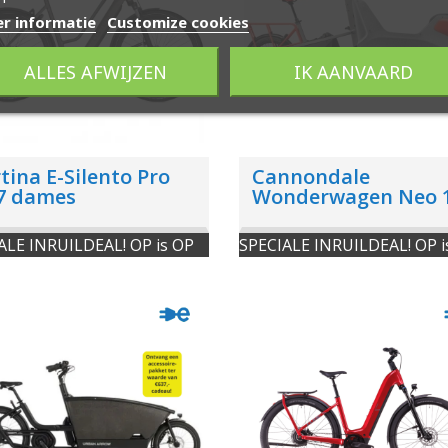
r informatie
Customize cookies
ALLES AFWIJZEN
IK AANVAARD
tina E-Silento Pro
Cannondale
7 dames
Wonderwagen Neo 
ALE INRUILDEAL! OP is OP
SPECIALE INRUILDEAL! OP i