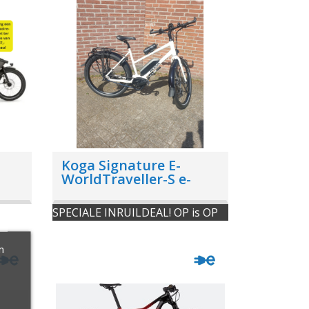
Koga Signature E-
WorldTraveller-S e-
bike
SPECIALE INRUILDEAL! OP is OP
m