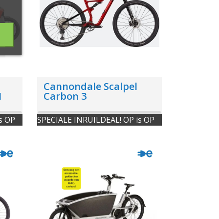
Cannondale Scalpel
1
Carbon 3
s OP
SPECIALE INRUILDEAL! OP is OP