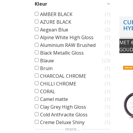
Kleur
AMBER BLACK
1
CU
AZURE BLACK
1
HY
Aegean Blue
2
Alpine White High Gloss
1
MET €
Aluminium RAW Brushed
1
GOUD
Black Metallic Gloss
1
Blauw
23
Bruin
1
CHARCOAL CHROME
1
CHILLI CHROME
1
CORAL
1
Camel matte
1
Clay Grey High Gloss
1
Cold Anthracite Gloss
2
Creme Deluxe Shiny
1
more...