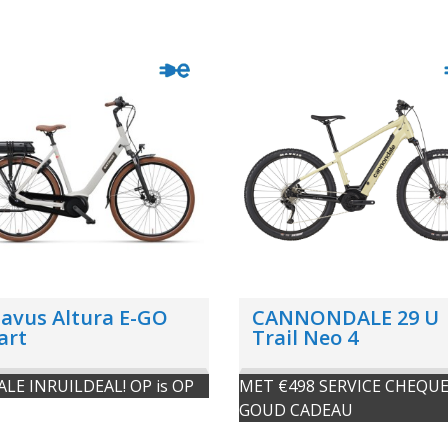
avus Altura E-GO
CANNONDALE 29 U
art
Trail Neo 4
ALE INRUILDEAL! OP is OP
MET €498 SERVICE CHEQUE
GOUD CADEAU