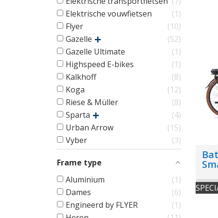
Elektrische transportfietsen
7
Elektrische vouwfietsen
1
Flyer
10
Gazelle
52
Gazelle Ultimate
1
Highspeed E-bikes
1
Kalkhoff
8
Koga
12
Riese & Müller
8
Sparta
4
Urban Arrow
15
Vyber
3
Bat
Frame type
Sm
Aluminium
1
SPECI
Dames
6
Engineerd by FLYER
1
Heren
11