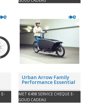
GOUD CADEAU
Urban Arrow Family
Performance Essential
 E-
MET €498 SERVICE CHEQUE E-
GOUD CADEAU