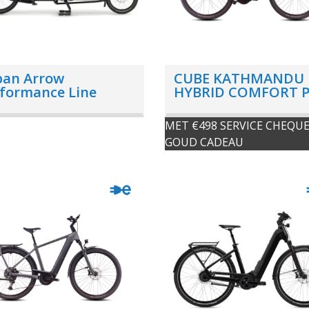
ban Arrow
CUBE KATHMANDU
formance Line
HYBRID COMFORT 
ential BES3
800 ELECRED
MET €498 SERVICE CHEQUE
GOUD CADEAU