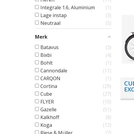
Integrale 1.6, Aluminium
1
Lage instap
3
Neutraal
5
Merk
Batavus
3
Bixbi
4
Bohlt
1
Cannondale
11
CARQON
1
CU
Cortina
29
EX
Cube
27
EE 
FLYER
10
Gazelle
51
Kalkhoff
8
Koga
12
Riese & Müller
7