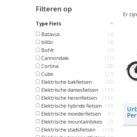
Filteren op
Er zij
Type Fiets
Batavus
4
biXbi
4
Bohlt
1
Cannondale
11
Cortina
28
Cube
27
Elektrische bakfietsen
20
Elektrische damesfietsen
133
Elektrische herenfietsen
132
Elektrische hybride fietsen
39
Urb
Elektrische moederfietsen
5
Per
Elektrische mountainbikes
7
Elektrische stadsfietsen
114