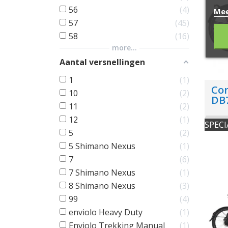
56
4
Mee
57
45
58
16
more...
Aantal versnellingen
1
1
Cor
10
2
DB
11
2
12
1
SPECI
5
2
5 Shimano Nexus
1
7
6
7 Shimano Nexus
1
8 Shimano Nexus
3
99
4
enviolo Heavy Duty
1
Enviolo Trekking Manual
1