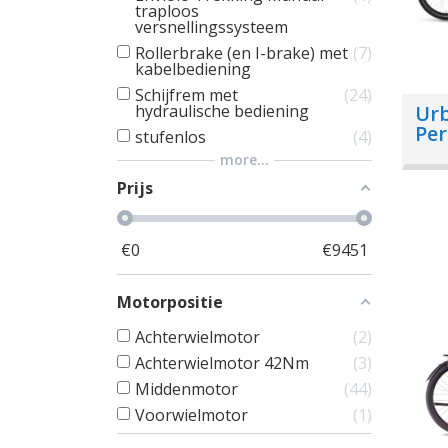
traploos
versnellingssysteem
Rollerbrake (en I-brake) met
7
kabelbediening
Schijfrem met
24
hydraulische bediening
Ur
Per
stufenlos
4
Ess
more...
Prijs
€
0
€
9451
Motorpositie
Achterwielmotor
2
Achterwielmotor 42Nm
3
Middenmotor
44
Voorwielmotor
1