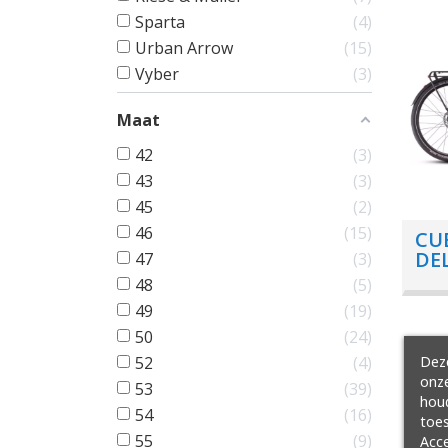
Sparta
4
Urban Arrow
15
Vyber
3
Maat
42
3
43
3
45
2
46
15
CU
DE
47
3
SL
48
5
49
19
50
24
Deze
52
4
onze
53
39
hou
54
16
toes
55
9
Acce