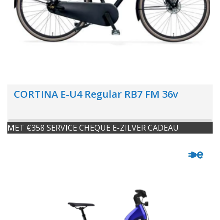
CORTINA E-U4 Regular RB7 FM 36v
MET €358 SERVICE CHEQUE E-ZILVER CADEAU