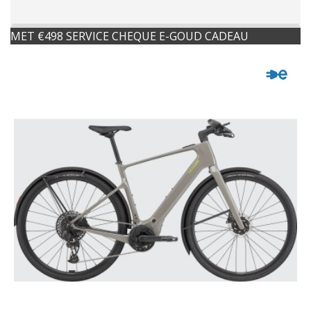
MET €498 SERVICE CHEQUE E-GOUD CADEAU