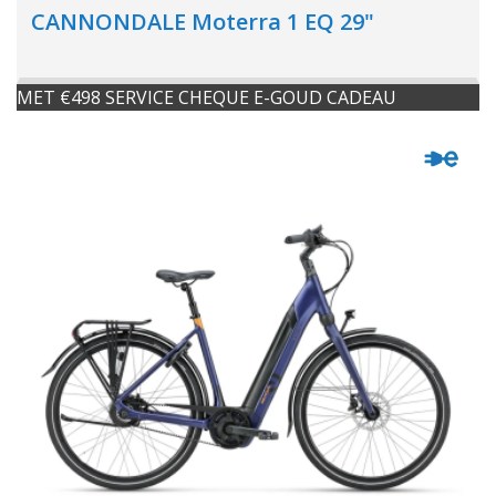
CANNONDALE Moterra 1 EQ 29"
MET €498 SERVICE CHEQUE E-GOUD CADEAU