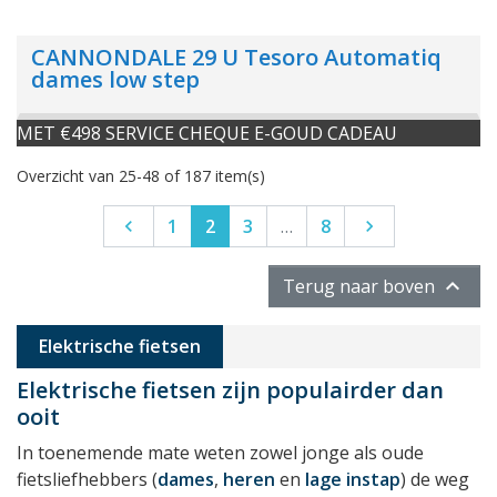
CANNONDALE 29 U Tesoro Automatiq
dames low step
MET €498 SERVICE CHEQUE E-GOUD CADEAU
Overzicht van 25-48 of 187 item(s)
Vorige
Volgende
1
2
3
…
8



Terug naar boven
Elektrische fietsen
Elektrische fietsen zijn populairder dan
ooit
In toenemende mate weten zowel jonge als oude
fietsliefhebbers (
dames
,
heren
en
lage instap
) de weg