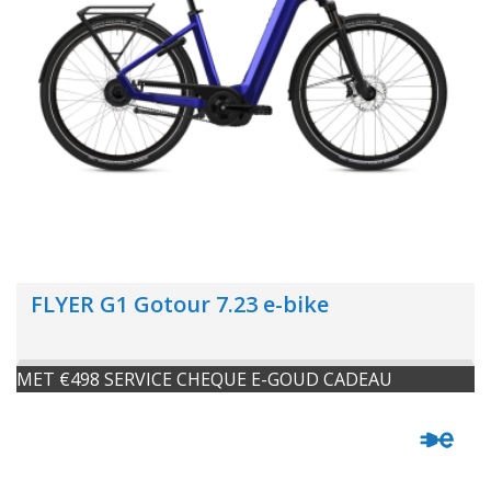
FLYER G1 Gotour 7.23 e-bike
MET €498 SERVICE CHEQUE E-GOUD CADEAU