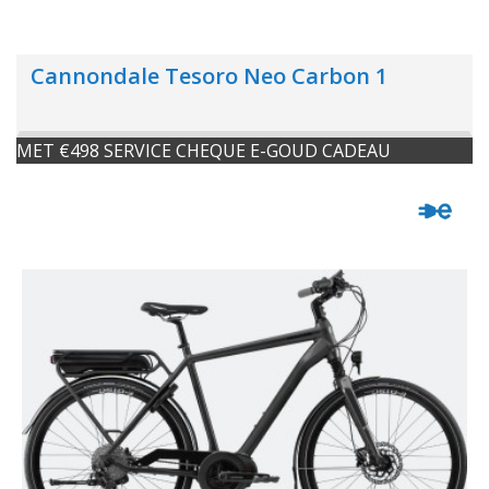
Cannondale Tesoro Neo Carbon 1
MET €498 SERVICE CHEQUE E-GOUD CADEAU