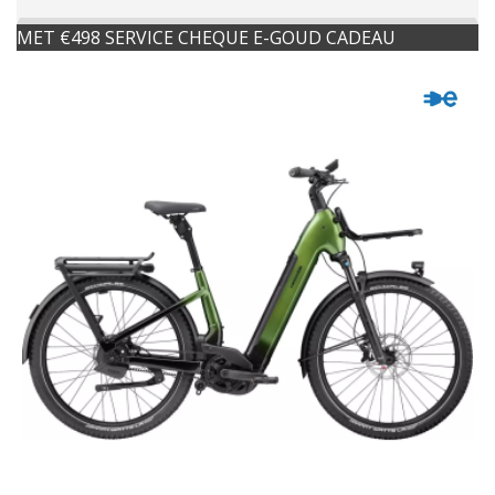
MET €498 SERVICE CHEQUE E-GOUD CADEAU