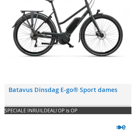
Batavus Dinsdag E-go® Sport dames
SPECIALE INRUILDEAL! OP is OP