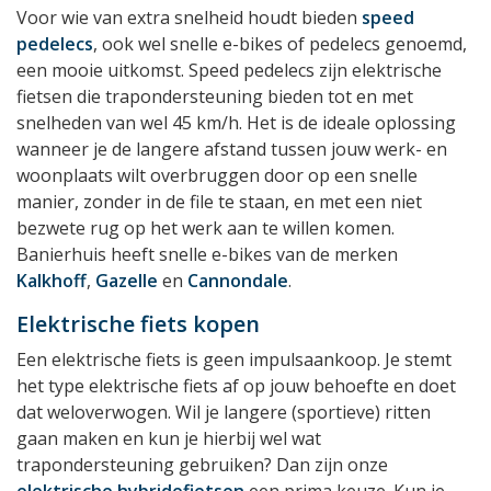
Voor wie van extra snelheid houdt bieden
speed
pedelecs
, ook wel snelle e-bikes of pedelecs genoemd,
een mooie uitkomst. Speed pedelecs zijn elektrische
fietsen die trapondersteuning bieden tot en met
snelheden van wel 45 km/h. Het is de ideale oplossing
wanneer je de langere afstand tussen jouw werk- en
woonplaats wilt overbruggen door op een snelle
manier, zonder in de file te staan, en met een niet
bezwete rug op het werk aan te willen komen.
Banierhuis heeft snelle e-bikes van de merken
Kalkhoff
,
Gazelle
en
Cannondale
.
Elektrische fiets kopen
Een elektrische fiets is geen impulsaankoop. Je stemt
het type elektrische fiets af op jouw behoefte en doet
dat weloverwogen. Wil je langere (sportieve) ritten
gaan maken en kun je hierbij wel wat
trapondersteuning gebruiken? Dan zijn onze
elektrische hybridefietsen
een prima keuze. Kun je