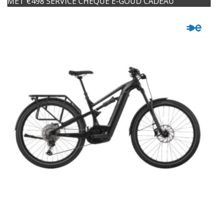
MET €498 SERVICE CHEQUE E-GOUD CADEAU