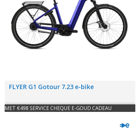
FLYER G1 Gotour 7.23 e-bike
MET €498 SERVICE CHEQUE E-GOUD CADEAU