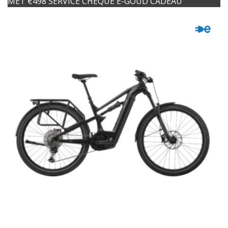
MET €498 SERVICE CHEQUE E-GOUD CADEAU