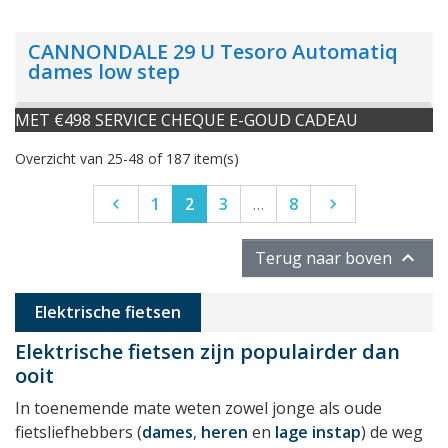
CANNONDALE 29 U Tesoro Automatiq
dames low step
MET €498 SERVICE CHEQUE E-GOUD CADEAU
Overzicht van 25-48 of 187 item(s)
Vorige
Volgende
1
2
3
…
8



Terug naar boven
Elektrische fietsen
Elektrische fietsen zijn populairder dan
ooit
In toenemende mate weten zowel jonge als oude
fietsliefhebbers (
dames
,
heren
en
lage instap
) de weg