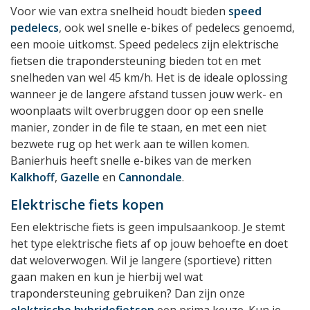
Voor wie van extra snelheid houdt bieden
speed
pedelecs
, ook wel snelle e-bikes of pedelecs genoemd,
een mooie uitkomst. Speed pedelecs zijn elektrische
fietsen die trapondersteuning bieden tot en met
snelheden van wel 45 km/h. Het is de ideale oplossing
wanneer je de langere afstand tussen jouw werk- en
woonplaats wilt overbruggen door op een snelle
manier, zonder in de file te staan, en met een niet
bezwete rug op het werk aan te willen komen.
Banierhuis heeft snelle e-bikes van de merken
Kalkhoff
,
Gazelle
en
Cannondale
.
Elektrische fiets kopen
Een elektrische fiets is geen impulsaankoop. Je stemt
het type elektrische fiets af op jouw behoefte en doet
dat weloverwogen. Wil je langere (sportieve) ritten
gaan maken en kun je hierbij wel wat
trapondersteuning gebruiken? Dan zijn onze
elektrische hybridefietsen
een prima keuze. Kun je