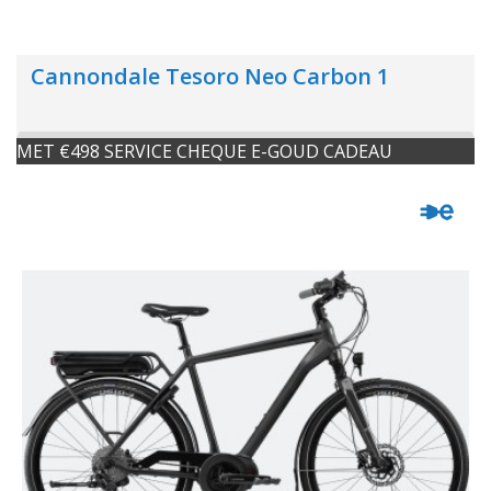
Cannondale Tesoro Neo Carbon 1
MET €498 SERVICE CHEQUE E-GOUD CADEAU