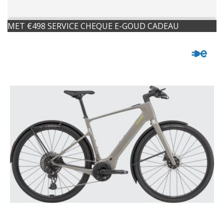
MET €498 SERVICE CHEQUE E-GOUD CADEAU