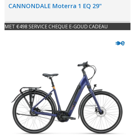
CANNONDALE Moterra 1 EQ 29"
MET €498 SERVICE CHEQUE E-GOUD CADEAU