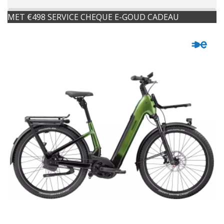
MET €498 SERVICE CHEQUE E-GOUD CADEAU