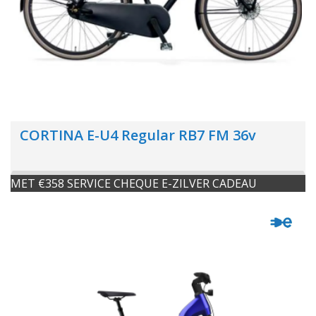
CORTINA E-U4 Regular RB7 FM 36v
MET €358 SERVICE CHEQUE E-ZILVER CADEAU