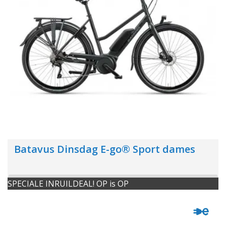
Batavus Dinsdag E-go® Sport dames
SPECIALE INRUILDEAL! OP is OP