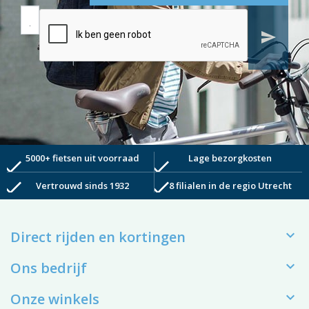
send
5000+ fietsen uit voorraad
Lage bezorgkosten
check
check
check
check
Vertrouwd sinds 1932
8 filialen in de regio Utrecht

Direct rijden en kortingen

Ons bedrijf

Onze winkels