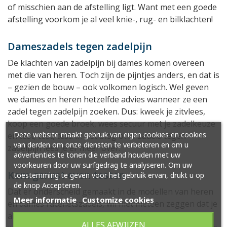
of misschien aan de afstelling ligt. Want met een goede
afstelling voorkom je al veel knie-, rug- en bilklachten!
Dameszadels tegen zadelpijn
De klachten van zadelpijn bij dames komen overeen
met die van heren. Toch zijn de pijntjes anders, en dat is
– gezien de bouw – ook volkomen logisch. Wel geven
we dames en heren hetzelfde advies wanneer ze een
zadel tegen zadelpijn zoeken. Dus: kweek je zitvlees,
koop een goede broek, wees secuur met je zadelkeuze
Deze website maakt gebruik van eigen cookies en cookies
en test, test, test! In het blog over zadels tegen
van derden om onze diensten te verbeteren en om u
zadelpijn lees je er meer over.
advertenties te tonen die verband houden met uw
voorkeuren door uw surfgedrag te analyseren. Om uw
Kom gerust even testen
toestemming te geven voor het gebruik ervan, drukt u op
de knop Accepteren.
Dat er onderscheid gemaakt in de modellen van heren
Meer informatie
Customize cookies
en dames racefietszadels, wil niet meteen zeggen dat je
als vrouw per se een dames fietszadel op je racefiets
ALLES AFWIJZEN