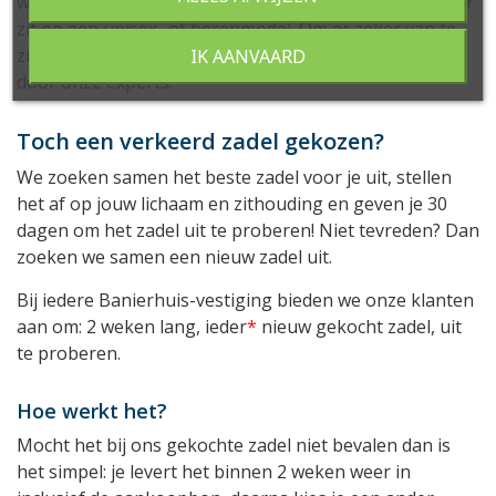
wilt. Het kan heel goed zijn dat u veel beter of prettiger
zit op een unisex- of herenmodel. Om er zeker van te
zijn dat je goed zit, adviseren we je te laten adviseren
IK AANVAARD
door onze experts.
Toch een verkeerd zadel gekozen?
We zoeken samen het beste zadel voor je uit, stellen
het af op jouw lichaam en zithouding en geven je 30
dagen om het zadel uit te proberen! Niet tevreden? Dan
zoeken we samen een nieuw zadel uit.
Bij iedere Banierhuis-vestiging bieden we onze klanten
aan om: 2 weken lang, ieder
*
nieuw gekocht zadel, uit
te proberen.
Hoe werkt het?
Mocht het bij ons gekochte zadel niet bevalen dan is
het simpel: je levert het binnen 2 weken weer in